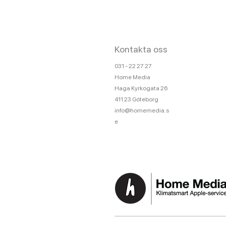
Kontakta oss
031 - 22 27 27
Home Media
Haga Kyrkogata 26
411 23 Göteborg
info@homemedia.s
e