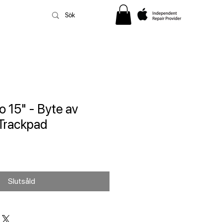
 15" - Byte av
 Trackpad
Slutsåld