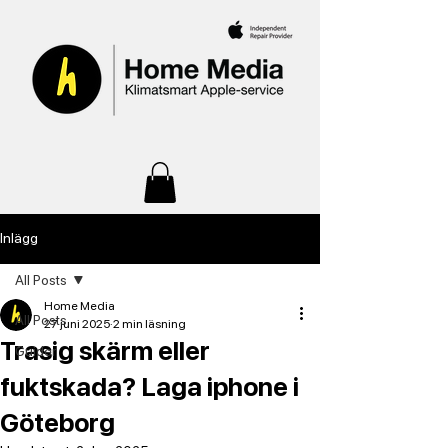
Inlägg
All Posts
Home Media
All Posts
27 juni 2025
2 min läsning
Trasig skärm eller
Guider
fuktskada? Laga iphone i
Göteborg